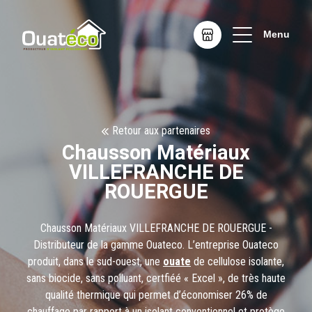
Menu
Retour aux partenaires
Chausson Matériaux
VILLEFRANCHE DE
ROUERGUE
Chausson Matériaux VILLEFRANCHE DE ROUERGUE -
Distributeur de la gamme Ouateco. L’entreprise Ouateco
produit, dans le sud-ouest, une
ouate
de cellulose isolante,
sans biocide, sans polluant, certfiéé « Excel », de très haute
qualité thermique qui permet d’économiser 26% de
chauffage par rapport à un isolant conventionnel et protège