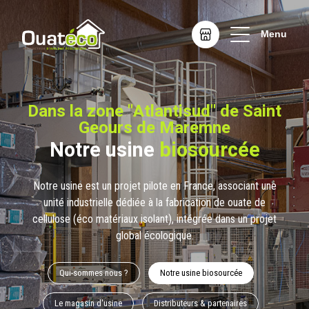
Menu
Dans la zone "Atlantisud" de Saint
Geours de Maremne
Notre usine
biosourcée
Notre usine est un projet pilote en France, associant une
unité industrielle dédiée à la fabrication de ouate de
cellulose (éco matériaux isolant), intégrée dans un projet
global écologique.
Qui-sommes nous ?
Notre usine biosourcée
Le magasin d'usine
Distributeurs & partenaires