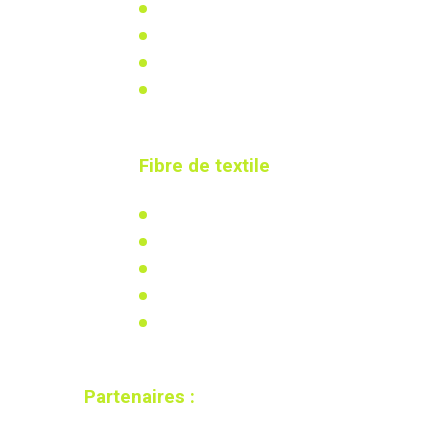
Actualités & réalisations
Réglementation
Recherche & développement
Calculez votre besoin
Fibre de textile
L'isolation en coton recyclé
Actualités
Réglementation
Recherche & développement
Calculez votre besoin
Partenaires :