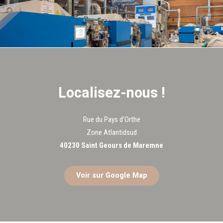
Localisez-nous !
Rue du Pays d'Orthe
Zone Atlantidsud
40230 Saint Geours de Maremne
Voir sur Google Map