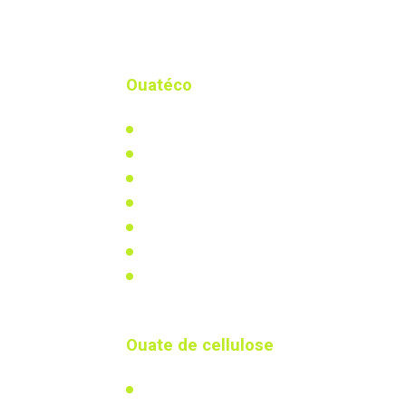
Ouatéco
Qui-sommes nous ?
Notre actualité
Notre usine biosourcée
Distributeurs & partenaires
Documents à télécharger
Vidéos
Mentions légales
Ouate de cellulose
L'isolation en ouate de cellulose