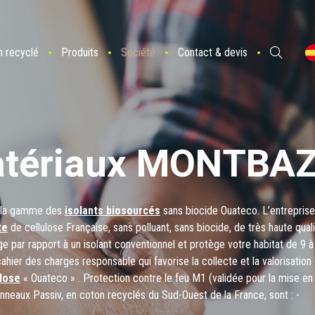
n recyclé
Produits
Société
Contact & devis
atériaux MONTBA
 la gamme des
isolants biosourcés
sans biocide Ouateco. L’entreprise
te
de cellulose Française, sans polluant, sans biocide, de très haute qual
par rapport à un isolant conventionnel et protège votre habitat de 9 à
hier des charges responsable qui favorise la collecte et la valorisation
ulose
« Ouateco » . Protection contre le feu M1 (validée pour la mise en
neaux Passiv, en coton recyclés du Sud-Ouest de la France, sont : -
- Densité 30 kilos du M3 - 100% Français issus de la collecte dans une