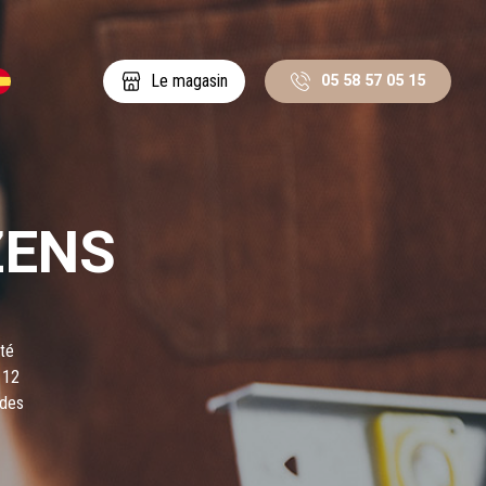
05 58 57 05 15
Le magasin
ZENS
ité
 12
 des