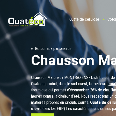
Ouate de cellulose
Coto
Retour aux partenaires
Chausson M
Chausson Matériaux MONTBAZENS- Distributeur de
Ouateco produit, dans le sud-ouest, la meilleure
oua
thermique qui permet d’économiser 26% de chauffage 
heures contre la chaleur d’été. Nous respectons un ca
matières propres en circuits courts.
Ouate de cell
œuvre dans les ERP) Les caractéristiques de nos pan
Lambda 0,037 (meilleur lambda des panneaux coton) 