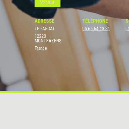
Voir plus
démarche d’économie circulaire et du
recyclage de
acoustique en 45mm (meilleure performance du march
ADRESSE
TÉLÉPHONE
S
LE FARGAL
05 65 64 13 31
h
12220
MONTBAZENS
France