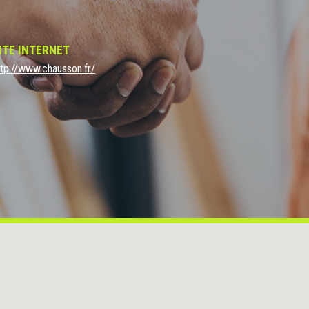
s textiles usagés
- Semi rigide à partir de 100mm - 43DB de réducti
é) - Doux, facile à poser et respirant.
ITE INTERNET
ttp://www.chausson.fr/