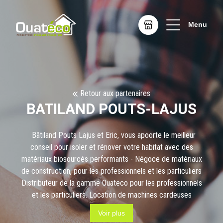
Menu
Retour aux partenaires
BATILAND POUTS-LAJUS
Bâtiland Pouts Lajus et Eric, vous apoorte le meilleur
conseil pour isoler et rénover votre habitat avec des
matériaux biosourcés performants - Négoce de matériaux
de construction, pour les professionnels et les particuliers
Distributeur de la gamme Ouateco pour les professionnels
et les particuliers. Location de machines cardeuses
souffleuses pour souffler la
ouate de cellulose
, sans
Voir plus
biocide, Ouateco, ou sans encre "Nature" mais également le