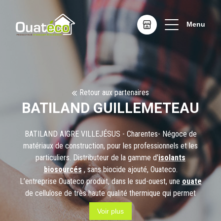
Menu
Retour aux partenaires
BATILAND GUILLEMETEAU
BATILAND AIGRE VILLEJÉSUS - Charentes- Négoce de
matériaux de construction, pour les professionnels et les
particuliers. Distributeur de la gamme d'
isolants
biosourcés
, sans biocide ajouté, Ouateco.
L’entreprise Ouateco produit, dans le sud-ouest, une
ouate
de cellulose de très haute qualité thermique qui permet
d’économiser 26% de chauffage par rapport à un isolant
Voir plus
conventionnel et protège votre habitat de 9 à 12 heures