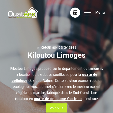
Menu
Retour aux partenaires
Kiloutou Limoges
Kiloutou Limoges propose sur le département du Limousin,
la location de cardeuse souffleuse pour la
ouate de
cellulose
Ouateco Nature. Cette solution économique et
écologique vosu permet d'isoler avec le meilleur isolant
végétal du marché, fabriqué dans le Sud-Ouest. Une
isolation en
ouate de cellulose Ouateco
, c'est une
garantie de 50 ans sur un matériaux respirant, sans
Voir plus
composés organiques volatiles, capable de vous faire