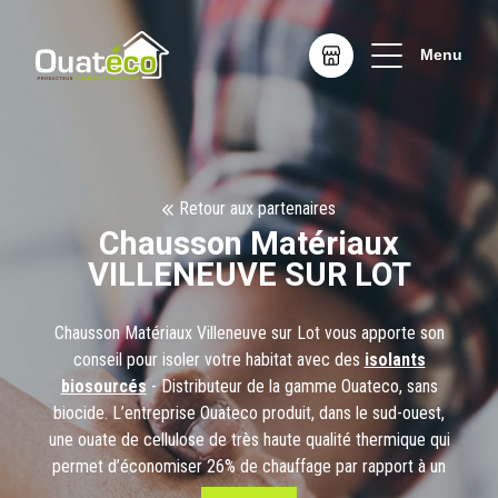
Menu
Retour aux partenaires
Chausson Matériaux
VILLENEUVE SUR LOT
Chausson Matériaux Villeneuve sur Lot vous apporte son
conseil pour isoler votre habitat avec des
isolants
biosourcés
- Distributeur de la gamme Ouateco, sans
biocide. L’entreprise Ouateco produit, dans le sud-ouest,
une ouate de cellulose de très haute qualité thermique qui
permet d’économiser 26% de chauffage par rapport à un
isolant conventionnel et protège votre habitat de 9 à 12