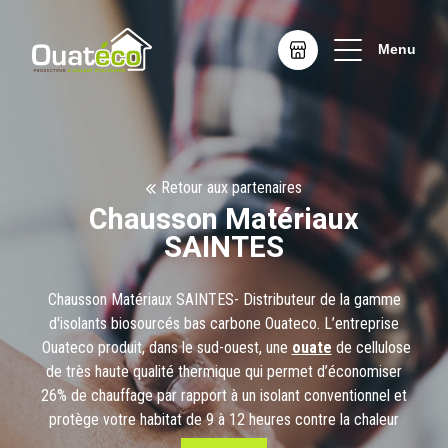
Menu
Retour aux partenaires
Chausson Matériaux
SAINTES
Chausson Matériaux SAINTES- Distributeur de la gamme
d'isolants biosourcés bas carbone Ouateco. L’entreprise
Ouateco produit, dans le sud-ouest, une
ouate
de cellulose
de très haute qualité thermique qui permet d’économiser
26% de chauffage par rapport à un isolant conventionnel et
protège votre habitat de 9 à 12 heures contre la chaleur
d’été. Nous respectons un cahier des charges responsable