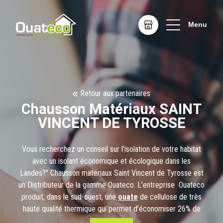
Menu
Retour aux partenaires
Chausson Matériaux SAINT
VINCENT DE TYROSSE
Vous recherchez un conseil sur l'isolation de votre habitat
avec un isolant économique et écologique dans les
Landes?" Chausson matériaux Saint Vincent de Tyrosse est
un Distributeur de la gamme Ouateco. L’entreprise Ouateco
produit, dans le sud-ouest, une
ouate
de cellulose de très
haute qualité thermique qui permet d’économiser 26% de
chauffage par rapport à un isolant conventionnel et protège