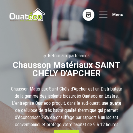
Menu
Retour aux partenaires
Chausson Matériaux SAINT
CHÉLY D'APCHER
Chausson Matériaux Saint Chély d’Apcher est un Distributeur
de la gamme des isolants biosurcés Ouateco en Lozère.
L’entreprise Ouateco produit, dans le sud-ouest, une
ouate
de cellulose de très haute qualité thermique qui permet
d’économiser 26% de chauffage par rapport à un isolant
conventionnel et protège votre habitat de 9 à 12 heures
contre la chaleur d’été. Nous respectons un cahier des