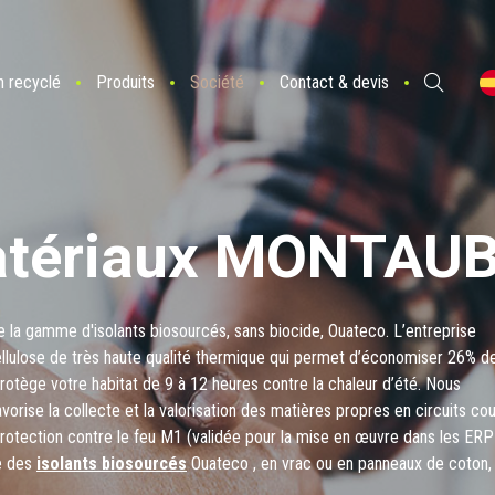
n recyclé
Produits
Société
Contact & devis
atériaux MONTAU
 la gamme d'isolants biosourcés, sans biocide, Ouateco. L’entreprise
llulose de très haute qualité thermique qui permet d’économiser 26% d
protège votre habitat de 9 à 12 heures contre la chaleur d’été. Nous
rise la collecte et la valorisation des matières propres en circuits cou
otection contre le feu M1 (validée pour la mise en œuvre dans les ERP
me des
isolants biosourcés
Ouateco , en vrac ou en panneaux de coton,
 Matériaux du Tarn et Garonne.