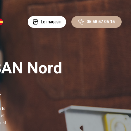
05 58 57 05 15
Le magasin
BAN Nord
e
rts.
 et
 est