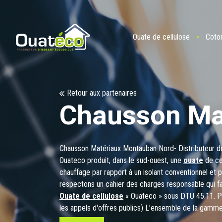
Ouate de cellulose
Coto
Retour aux partenaires
Chausson M
Chausson Matériaux Montauban Nord- Distributeur de
Ouateco produit, dans le sud-ouest, une
ouate
de ce
chauffage par rapport à un isolant conventionnel et 
respectons un cahier des charges responsable qui favo
Ouate de cellulose
« Ouateco » sous DTU 45.11. Pr
les appels d'offres publics) L’ensemble de la gam
disponible sur commande dans les agences Chausson