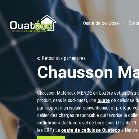
Ouate de cellulose
Coto
Retour aux partenaires
Chausson Ma
Chausson Matériaux MENDE en Lozère est un Distrib
produit, dans le sud-ouest, une
ouate
de cellulose d
par rapport à un isolant conventionnel et protège vo
cahier des charges responsable qui favorise la collec
cellulose
« Ouateco » sel de bore sous DTU 45.11. 
les ERP) La
ouate de cellulose Ouateco
« Nature 
dans le Sud-Ouest par une PME Responsable. Elle se 