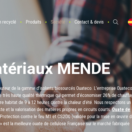
n recyclé
Produits
Société
Contact & devis
tériaux MENDE
uteur de la gamme d’isolants biosourcés Ouateco. L’entreprise Ouatec
e très haute qualité thermique qui permet d’économiser 26% de chauffa
tre habitat de 9 à 12 heures contre la chaleur d’été. Nous respectons un
te et la valorisation des matières propres en circuits courts.
Ouate de
Protection contre le feu M1 et CS2D0 (validée pour la mise en œuvre 
» est la meilleure ouate de cellulose Française sur le marché fabriquée
souffle dans les combles ou s’insuffle dans les doublages des murs Que