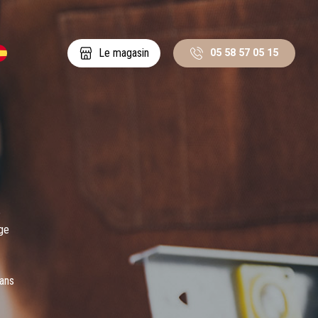
05 58 57 05 15
Le magasin
o
ge
dans
lles