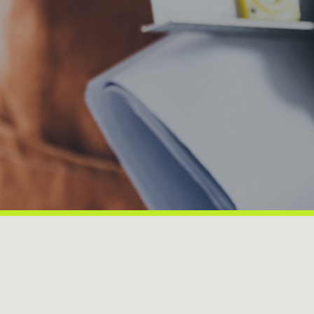
au
es
ant
 le