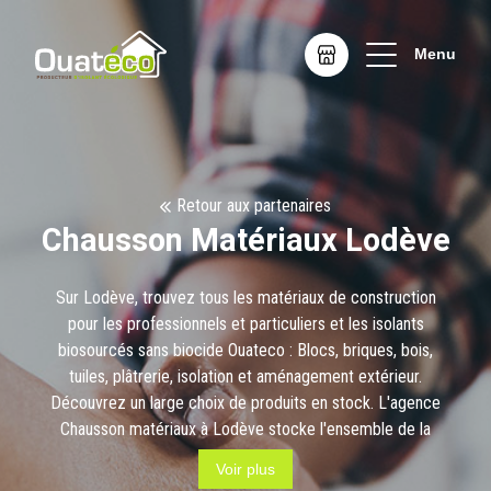
Menu
Retour aux partenaires
Chausson Matériaux Lodève
Sur Lodève, trouvez tous les matériaux de construction
pour les professionnels et particuliers et les isolants
biosourcés sans biocide Ouateco : Blocs, briques, bois,
tuiles, plâtrerie, isolation et aménagement extérieur.
Découvrez un large choix de produits en stock. L'agence
Chausson matériaux à Lodève stocke l'ensemble de la
gamme des
isolants biosourcés
, sans biocide Ouateco .
Voir plus
Ces isolants sont fabriqués dans les landes avec une