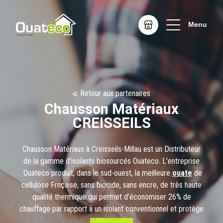
Menu
Retour aux partenaires
Chausson Matériaux
CREISSEILS
Chausson Matériaux à Creisseils-Millau est un Distributeur
de la gamme d’isolants biosourcés Ouateco. L’entreprise
Ouateco produit, dans le sud-ouest, la meilleure
ouate
de
cellulose Frnçaise, sans biocide, sans encre, de très haute
qualité thermique qui permet d’économiser 26% de
chauffage par rapport à un isolant conventionnel et protège
votre habitat de 9 à 12 heures contre la chaleur d’été. Nous