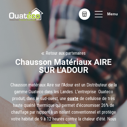
Menu
Retour aux partenaires
Chausson Matériaux AIRE
SUR L'ADOUR
Chausson matériaux Aire sur l'Adour est un Distributeur de la
gamme Ouateco dans les Landes. L’entreprise Ouateco
produit, dans le sud-ouest, une
ouate
de cellulose de très
haute qualité thermique qui permet d’économiser 26% de
chauffage par rapport à un isolant conventionnel et protège
votre habitat de 9 à 12 heures contre la chaleur d’été. Nous
respectons un cahier des charges responsable qui favorise