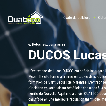
Ouate de cellulose
Coto
Retour aux partenaires
DUCOS Lucas
L'entreprise de Lucas DUCOS est spécialisée dans le
Mézin. Il a été formé à la mise en œuvre dans les rè
formation de Saint Geours de Maremne. L'entrepris
d'isolation en vous faisant bénéficier des aides à la
famille de Nouvelle-Aquitaine a choisi OUATÉCO pour 
chauffage ✔️ Une meilleure régulation thermique, m
l’utilisation de matériaux recyclés 👉 Et vous, quel 