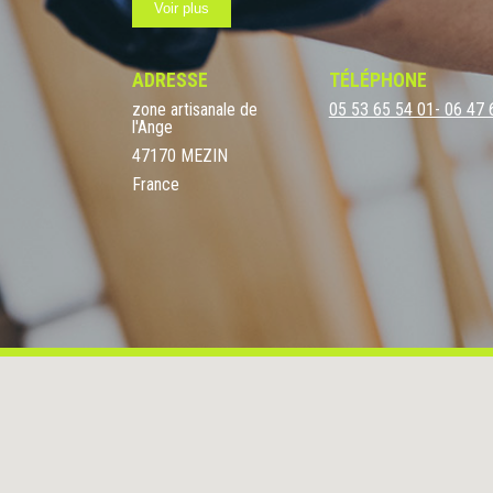
Voir plus
Contactez-nous pour un devis gratuit et commencez
#RénovationÉnergétique #ÉconomiesDÉnergie #O
ADRESSE
TÉLÉPHONE
zone artisanale de
05 53 65 54 01- 06 47 
l'Ange
47170 MEZIN
France