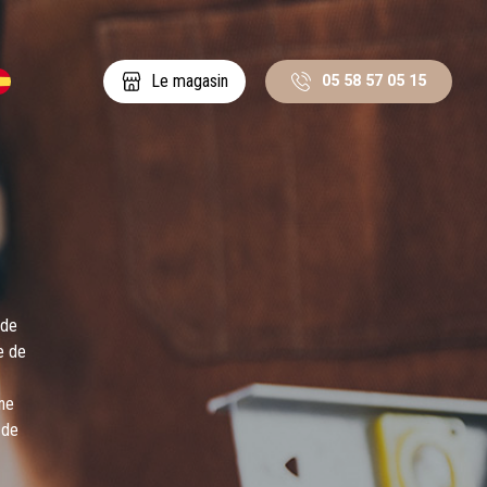
05 58 57 05 15
Le magasin
 de
e de
Une
 de
. 📩