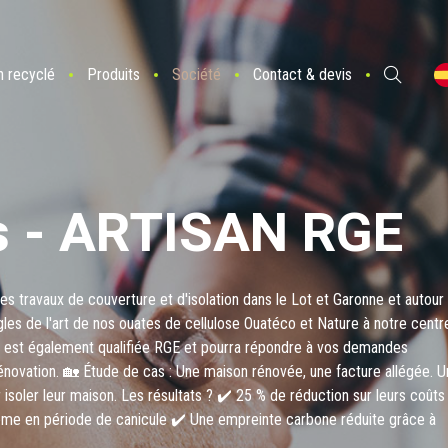
n recyclé
Produits
Société
Contact & devis
 - ARTISAN RGE
s travaux de couverture et d'isolation dans le Lot et Garonne et autour
gles de l'art de nos ouates de cellulose Ouatéco et Nature à notre centr
e est également qualifiée RGE et pourra répondre à vos demandes
 rénovation. 🏡 Étude de cas : Une maison rénovée, une facture allégée. 
isoler leur maison. Les résultats ? ✔️ 25 % de réduction sur leurs coûts
ême en période de canicule ✔️ Une empreinte carbone réduite grâce à
est votre projet ? Faites le choix d’une rénovation réussie avec OUATÉCO