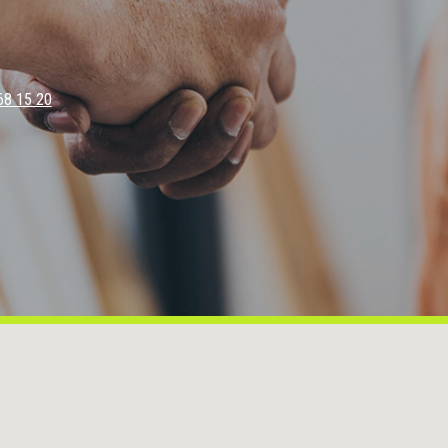
 à économiser dès aujourd’hui. https://ouateco.com/contact.html#devis
UATÉCO
68 15 20