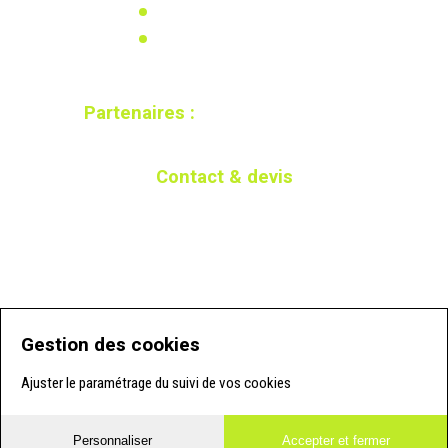
Recherche & développement
Calculez votre besoin
Partenaires :
Contact & devis
Par téléphone
Par mail
05 58 57 05 15
En cliquant ici
Gestion des cookies
Ajuster le paramétrage du suivi de vos cookies
Personnaliser
Accepter et fermer