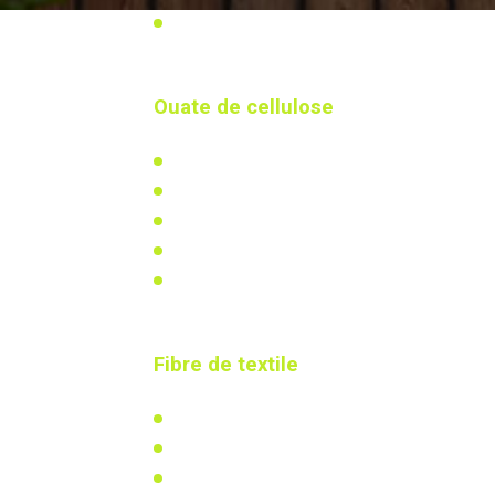
Mentions légales
Ouate de cellulose
L'isolation en ouate de cellulose
Actualités & réalisations
Réglementation
Recherche & développement
Calculez votre besoin
Fibre de textile
L'isolation en coton recyclé
Actualités
Réglementation