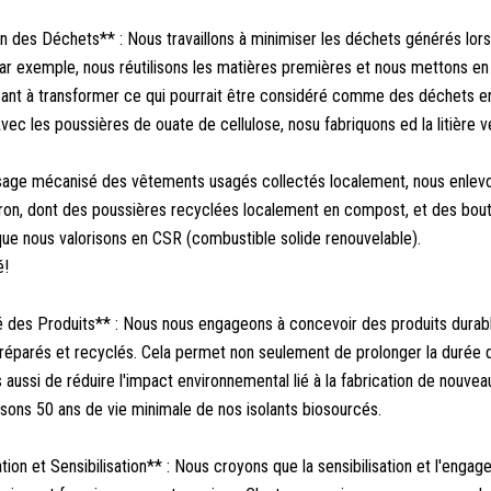
n des Déchets** : Nous travaillons à minimiser les déchets générés lors
ar exemple, nous réutilisons les matières premières et nous mettons e
ant à transformer ce qui pourrait être considéré comme des déchets e
vec les poussières de ouate de cellulose, nosu fabriquons ed la litière 
ssage mécanisé des vêtements usagés collectés localement, nous enle
ron, dont des poussières recyclées localement en compost, et des bou
. que nous valorisons en CSR (combustible solide renouvelable).
é!
té des Produits** : Nous nous engageons à concevoir des produits durab
réparés et recyclés. Cela permet non seulement de prolonger la durée 
 aussi de réduire l'impact environnemental lié à la fabrication de nouveau
sons 50 ans de vie minimale de nos isolants biosourcés.
ation et Sensibilisation** : Nous croyons que la sensibilisation et l'enga