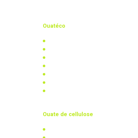
Ouatéco
Qui-sommes nous ?
Notre actualité
Notre usine biosourcée
Distributeurs & partenaires
Documents à télécharger
Vidéos
Mentions légales
Ouate de cellulose
L'isolation en ouate de cellulose
Actualités & réalisations