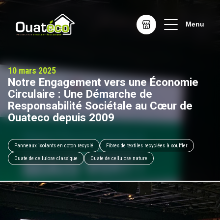
Menu
Notre Engagement vers une Économie
Circulaire : Une Démarche de
Responsabilité Sociétale au Cœur de
Ouateco depuis 2009
Panneaux isolants en coton recyclé
Fibres de textiles recyclées à souffler
Ouate de cellulose classique
Ouate de cellulose nature