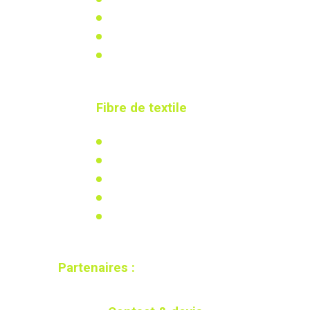
Réglementation
Recherche & développement
Calculez votre besoin
Fibre de textile
L'isolation en coton recyclé
Actualités
Réglementation
Recherche & développement
Calculez votre besoin
Partenaires :