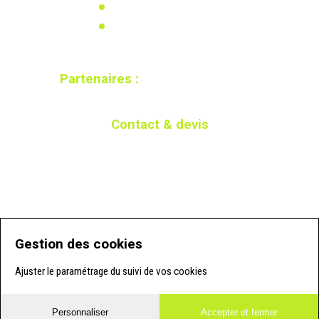
Recherche & développement
Calculez votre besoin
Partenaires :
Contact & devis
Par téléphone
Par mail
05 58 57 05 15
En cliquant ici
Gestion des cookies
Ajuster le paramétrage du suivi de vos cookies
Personnaliser
Accepter et fermer