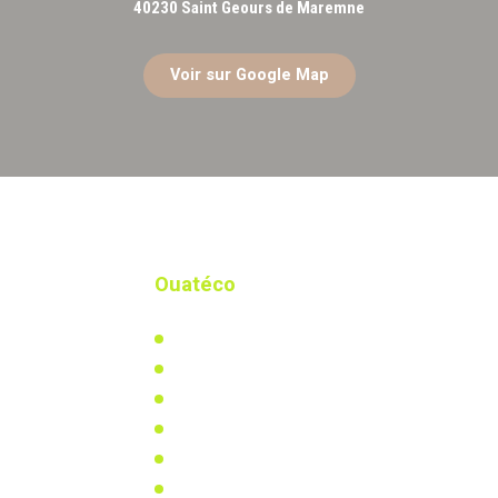
40230 Saint Geours de Maremne
Voir sur Google Map
Ouatéco
Qui-sommes nous ?
Notre actualité
Notre usine biosourcée
Distributeurs & partenaires
Documents à télécharger
Vidéos