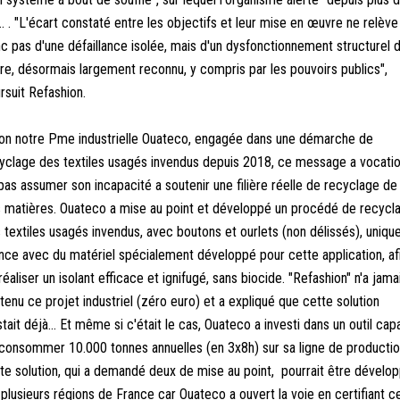
... . "L'écart constaté entre les objectifs et leur mise en œuvre ne relève
c pas d'une défaillance isolée, mais d'un dysfonctionnement structurel d
ière, désormais largement reconnu, y compris par les pouvoirs publics",
rsuit Refashion.
on notre Pme industrielle Ouateco, engagée dans une démarche de
yclage des textiles usagés invendus depuis 2018, ce message a vocatio
pas assumer son incapacité a soutenir une filière réelle de recyclage de
 matières. Ouateco a mise au point et développé un procédé de recycl
 textiles usagés invendus, avec boutons et ourlets (non délissés), uniqu
nce avec du matériel spécialement développé pour cette application, af
réaliser un isolant efficace et ignifugé, sans biocide. "Refashion" n'a jama
tenu ce projet industriel (zéro euro) et a expliqué que cette solution
stait déjà... Et même si c'était le cas, Ouateco a investi dans un outil cap
consommer 10.000 tonnes annuelles (en 3x8h) sur sa ligne de productio
te solution, qui a demandé deux de mise au point, pourrait être dévelo
 plusieurs régions de France car Ouateco a ouvert la voie en certifiant c