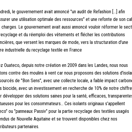
dredi, le gouvernement avait annoncé "un audit de Refashion [...] afin
ssurer une utilisation optimale des ressources" et une refonte de son ca
 charges. Le gouvernement avait aussi annoncé vouloir réformer le sec
recyclage et du réemploi des vêtements et flécher les contributions
ancières, que versent les marques de mode, vers la structuration d'une
ière industrielle du recyclage textile en France
z Ouateco, depuis notre création en 2009 dans les Landes, nous nous
tons contre des moulins à vent car nous proposons des solutions d'isola
sourcés de "Bon Sens", avec une collecte locale, a faible impact carbon
s biocide, avec un investissement en recherche de 10% de notre chiffre
r développer des solutions saines pour la santé, efficaces, transparente
tueuses pour les consommateurs... Ces isolants originaux s'appellent
leco" ou "panneaux Passiv" pour la partie recyclage des textiles usagés
endus de Nouvelle Aquitaine et se trouvent disponibles chez nos
tributeurs partenaires.