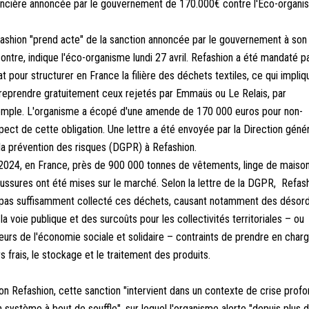
ancière annoncée par le gouvernement de 170.000€ contre l'Eco-organi
ashion "prend acte" de la sanction annoncée par le gouvernement à son
ontre, indique l'éco-organisme lundi 27 avril. Refashion a été mandaté p
tat pour structurer en France la filière des déchets textiles, ce qui impliq
reprendre gratuitement ceux rejetés par Emmaüs ou Le Relais, par
mple. L'organisme a écopé d'une amende de 170 000 euros pour non-
pect de cette obligation. Une lettre a été envoyée par la Direction géné
la prévention des risques (DGPR) à Refashion.
2024, en France, près de 900 000 tonnes de vêtements, linge de maison
ussures ont été mises sur le marché. Selon la lettre de la DGPR, Refas
 pas suffisamment collecté ces déchets, causant notamment des désor
 la voie publique et des surcoûts pour les collectivités territoriales – ou
eurs de l'économie sociale et solidaire – contraints de prendre en charg
rs frais, le stockage et le traitement des produits.
on Refashion, cette sanction "intervient dans un contexte de crise prof
n système à bout de souffle", sur lequel l'organisme alerte "depuis plus d