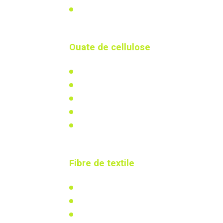
Mentions légales
Ouate de cellulose
L'isolation en ouate de cellulose
Actualités & réalisations
Réglementation
Recherche & développement
Calculez votre besoin
Fibre de textile
L'isolation en coton recyclé
Actualités
Réglementation