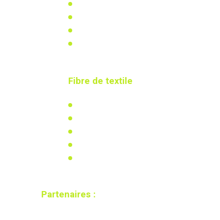
Actualités & réalisations
Réglementation
Recherche & développement
Calculez votre besoin
Fibre de textile
L'isolation en coton recyclé
Actualités
Réglementation
Recherche & développement
Calculez votre besoin
Partenaires :