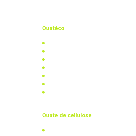
Ouatéco
Qui-sommes nous ?
Notre actualité
Notre usine biosourcée
Distributeurs & partenaires
Documents à télécharger
Vidéos
Mentions légales
Ouate de cellulose
L'isolation en ouate de cellulose