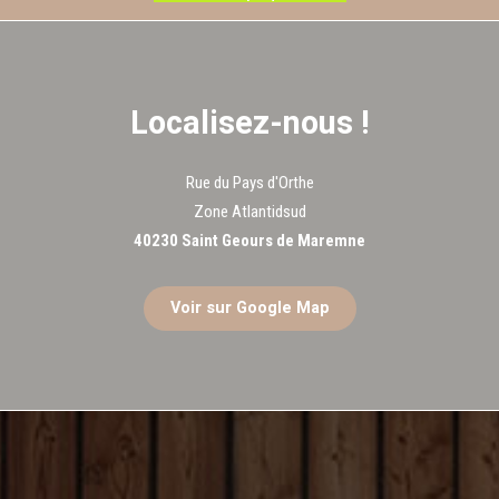
Localisez-nous !
Rue du Pays d'Orthe
Zone Atlantidsud
40230 Saint Geours de Maremne
Voir sur Google Map