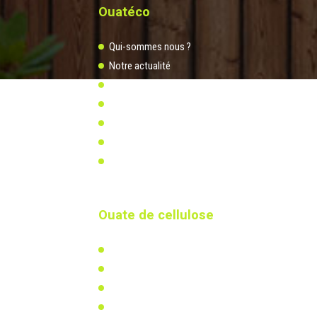
Ouatéco
Qui-sommes nous ?
Notre actualité
Notre usine biosourcée
Distributeurs & partenaires
Documents à télécharger
Vidéos
Mentions légales
Ouate de cellulose
L'isolation en ouate de cellulose
Actualités & réalisations
Réglementation
Recherche & développement