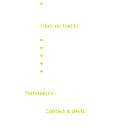
Calculez votre besoin
Fibre de textile
L'isolation en coton recyclé
Actualités
Réglementation
Recherche & développement
Calculez votre besoin
Partenaires :
Contact & devis